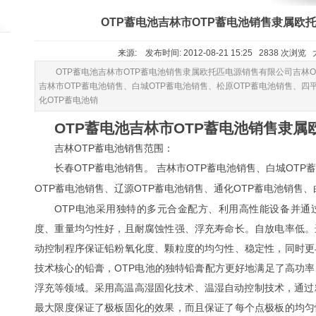
OTP蓄电池吉林市OTP蓄电池销售隶属欧
来源: 发布时间: 2012-08-21 15:25 2838 次浏览
OTP蓄电池吉林市OTP蓄电池销售隶属欧托匹电源销售有限公司吉林O
吉林市OTP蓄电池销售、白城OTP蓄电池销售、松原OTP蓄电池销售、四
化OTP蓄电池销
OTP蓄电池吉林市OTP蓄电池销售隶
吉林OTP蓄电池销售范围：
OTP蓄电池销售
OTP蓄电池销售
OTP
长春
。 吉林市
、白城
OTP蓄电池销售
OTP蓄电池销售
OTP蓄电池销售
、辽源
、通化
、
OTP电池采用独特的多元合金配方、利用高性能设备并通
度、重量均匀性好，且耐腐蚀性强、浮充寿命长。自放电率低。
动控制程序保证铅粉氧化度、颗粒度的均匀性、稳定性，同时更
技术核心的铅膏，OTP电池的独特铅膏配方更好地满足了高功
浮充等领域。采用高温高湿固化技术、温湿自动控制技术，通过
最大限度保证了极板固化的效果，而且保证了每个点极板的均匀